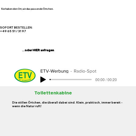
Sie haben den Ort, wir das passende Örtchen.
SOFORT BESTELLEN:
+49 65 51 / 31 97
...oder HIER anfragen
ETV-Werbung
Radio-Spot
00:00 / 00:20
Toilettenkabine
Die stillen Örtchen, die überall dabei sind. Klein, praktisch, immer bereit -
wenn die Natur ruft!