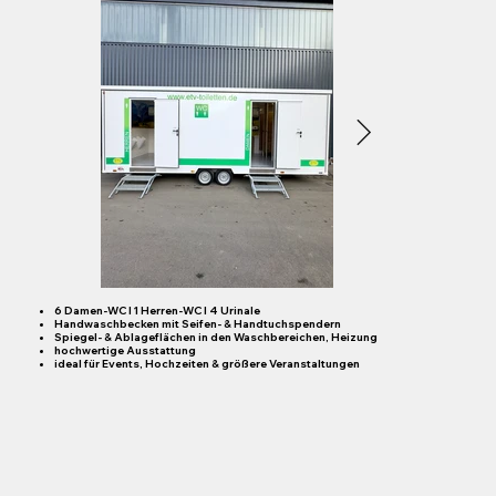
​6 Damen-WC I 1 Herren-WC I 4 Urinale
Handwaschbecken mit Seifen- & Handtuchspendern
Spiegel- & Ablageflächen in den Waschbereichen, Heizung
hochwertige Ausstattung
ideal für Events, Hochzeiten & größere Veranstaltungen