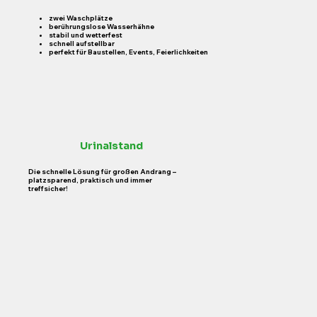
zwei Waschplätze
berührungslose Wasserhähne
stabil und wetterfest
schnell aufstellbar
perfekt für Baustellen, Events, Feierlichkeiten
Urinalstand
Die schnelle Lösung für großen Andrang –
platzsparend, praktisch und immer
treffsicher!