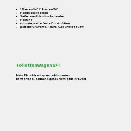
1 Damen-WC I 1 Herren-WC
​Handwaschbecken
Seifen- und Handtuchspender
Heizung
robuste, wetterfeste Konstruktion
perfekt für Events, Feiern, Geburtstage usw.
Toilettenwagen 2+1
Mehr Platz für entspannte Momente -
komfortabel, sauber & genau richtig für Ihr Event.