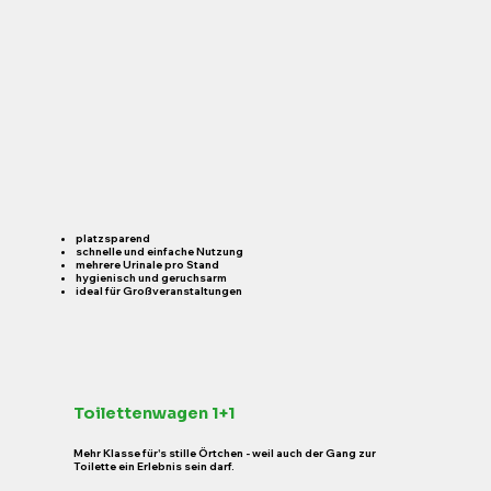
platzsparend
schnelle und einfache Nutzung
mehrere Urinale pro Stand
hygienisch und geruchsarm
ideal für Großveranstaltungen
Toilettenwagen 1+1
Mehr Klasse für's stille Örtchen - weil auch der Gang zur
Toilette ein Erlebnis sein darf.