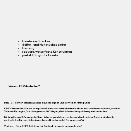
Handwaschbecken
Seifen- und Handtuchspender
Heizung
robuste, wetterfeste Konstruktion
perfekt für große Events
Warum ETV-Toiletten?
Bei ETV-Toiletten stehen Qualität, Zuverlässigkeit und Service im Mittelpunkt.
Ob für Baustellen, Events oder private Feiern – wir bieten Ihnen eine breite Auswahl an modernen, mobilen
Toilettenlösungen, Duschwagen und WC-Wagen, die höchsten Ansprüchen gerecht werden.
Mit langjähriger Erfahrung, flexibler Lieferung und einem umfassenden Rundum-Service sind wir Ihr
verlässlicher Partner für hygienische und komfortable Lösungen vor Ort.
Vertrauen Sie auf ETV-Toiletten – für Sauberkeit, wo sie gebraucht wird!